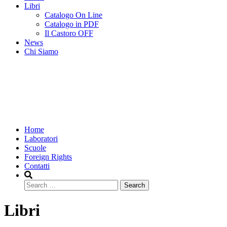
Libri
Catalogo On Line
Catalogo in PDF
Il Castoro OFF
News
Chi Siamo
Home
Laboratori
Scuole
Foreign Rights
Contatti
Search
Libri