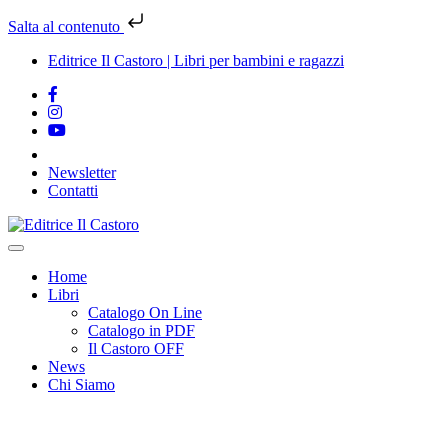
Salta al contenuto
Editrice Il Castoro | Libri per bambini e ragazzi
Newsletter
Contatti
Vai
al
contenuto
Home
Libri
Catalogo On Line
Catalogo in PDF
Il Castoro OFF
News
Chi Siamo