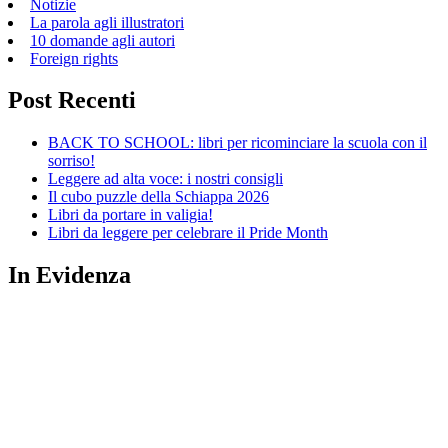
Notizie
La parola agli illustratori
10 domande agli autori
Foreign rights
Post Recenti
BACK TO SCHOOL: libri per ricominciare la scuola con il
sorriso!
Leggere ad alta voce: i nostri consigli
Il cubo puzzle della Schiappa 2026
Libri da portare in valigia!
Libri da leggere per celebrare il Pride Month
In Evidenza