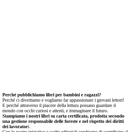
Perché pubblichiamo libri per bambini e ragazzi?
Perché ci divertiamo e vogliamo far appassionare i giovani lettori!
E perché attraverso il piacere della lettura possano guardare il
mondo con occhi curiosi e attenti, e immaginare il futuro.
Stampiamo i nostri libri su carta certificata, prodotta secondo
una gestione responsabile delle foreste e nel rispetto dei diritti
dei lavorator
i.
Con le nostre iniziative e scelte editoriali cerchiamo di contribuire al