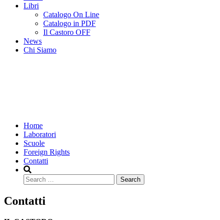
Libri
Catalogo On Line
Catalogo in PDF
Il Castoro OFF
News
Chi Siamo
Home
Laboratori
Scuole
Foreign Rights
Contatti
Search
Contatti