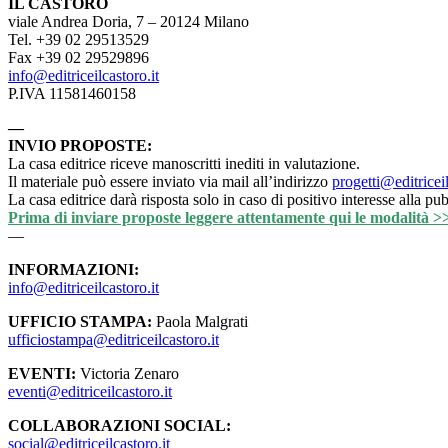
IL CASTORO
viale Andrea Doria, 7 – 20124 Milano
Tel. +39 02 29513529
Fax +39 02 29529896
info@editriceilcastoro.it
P.IVA 11581460158
—
INVIO PROPOSTE:
La casa editrice riceve manoscritti inediti in valutazione.
Il materiale può essere inviato via mail all’indirizzo
progetti@editriceil
La casa editrice darà risposta solo in caso di positivo interesse alla pu
Prima di inviare proposte leggere attentamente qui le modalità >
—
INFORMAZIONI:
info@editriceilcastoro.it
UFFICIO STAMPA:
Paola Malgrati
ufficiostampa@editriceilcastoro.it
EVENTI:
Victoria Zenaro
eventi@editriceilcastoro.it
COLLABORAZIONI SOCIAL:
social@editriceilcastoro.it