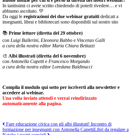
Buone notizie per chi si è perso la diretta dei nostri webinar!
In tantissimi ci avete scritto chiedendo di poterli rivedere… e vi
abbiamo ascoltato. 💛
Da oggi le
registrazioni dei due webinar gratuiti
dedicati a
insegnanti, librai e bibliotecari sono disponibili sul nostro sito
📚
Prime letture (diretta del 29 ottobre)
con
Luigi Ballerini
,
Eleonora Babbo
e
Vincenzo Galli
a cura della nostra editor
Maria Chiara Bettazzi
🎨
Albi illustrati (diretta del 6 novembre)
con
Antonella Capetti
e
Francesco Morgando
a cura della nostra editor
Loredana Baldinucci
Compila il modulo qui sotto per iscriverti alla newsletter e
accedere ai webinar.
Una volta inviato attendi e verrai reindirizzato
automaticamente alla pagina.
Navigazione
Fare educazione civica con gli albi illustrati! Incontro di
formazione per insegnanti con Antonella Capetti
Libri da regalare a
articoli
Natale: i nostri consigli