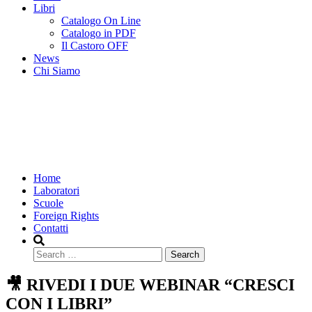
Libri
Catalogo On Line
Catalogo in PDF
Il Castoro OFF
News
Chi Siamo
Home
Laboratori
Scuole
Foreign Rights
Contatti
Search
🎥 RIVEDI I DUE WEBINAR “CRESCI
CON I LIBRI”