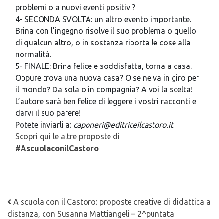
problemi o a nuovi eventi positivi?
4- SECONDA SVOLTA: un altro evento importante.
Brina con l’ingegno risolve il suo problema o quello
di qualcun altro, o in sostanza riporta le cose alla
normalità.
5- FINALE: Brina felice e soddisfatta, torna a casa.
Oppure trova una nuova casa? O se ne va in giro per
il mondo? Da sola o in compagnia? A voi la scelta!
L’autore sarà ben felice di leggere i vostri racconti e
darvi il suo parere!
Potete inviarli a:
caponeri@editriceilcastoro.it
Scopri qui le altre proposte di
#AscuolaconilCastoro
Navigazione articoli
A scuola con il Castoro: proposte creative di didattica a
distanza, con Susanna Mattiangeli – 2^puntata