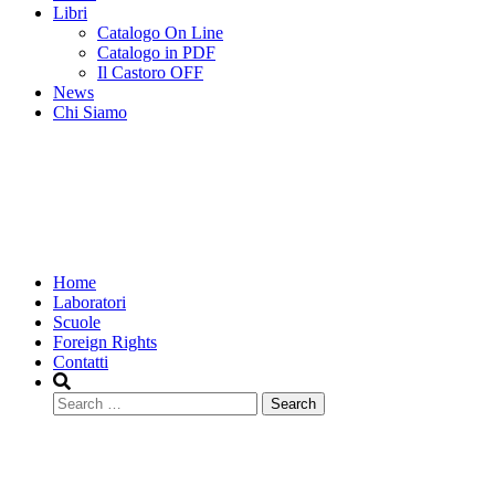
Libri
Catalogo On Line
Catalogo in PDF
Il Castoro OFF
News
Chi Siamo
Home
Laboratori
Scuole
Foreign Rights
Contatti
Search