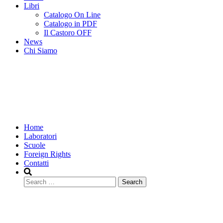
Libri
Catalogo On Line
Catalogo in PDF
Il Castoro OFF
News
Chi Siamo
Home
Laboratori
Scuole
Foreign Rights
Contatti
Search