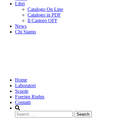
Libri
Catalogo On Line
Catalogo in PDF
Il Castoro OFF
News
Chi Siamo
Home
Laboratori
Scuole
Foreign Rights
Contatti
Search