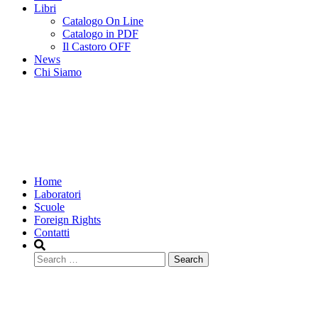
Libri
Catalogo On Line
Catalogo in PDF
Il Castoro OFF
News
Chi Siamo
Home
Laboratori
Scuole
Foreign Rights
Contatti
Search