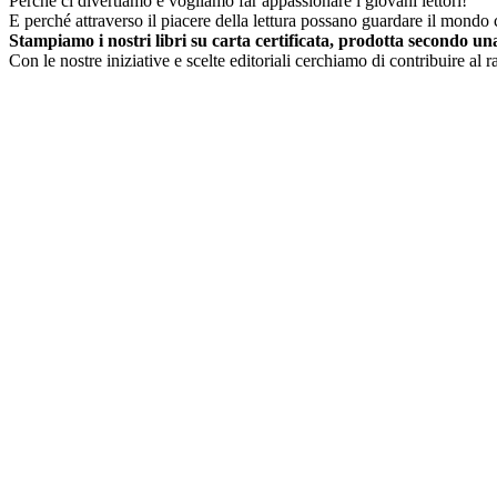
Perché ci divertiamo e vogliamo far appassionare i giovani lettori!
E perché attraverso il piacere della lettura possano guardare il mondo c
Stampiamo i nostri libri su carta certificata, prodotta secondo una 
Con le nostre iniziative e scelte editoriali cerchiamo di contribuire al 