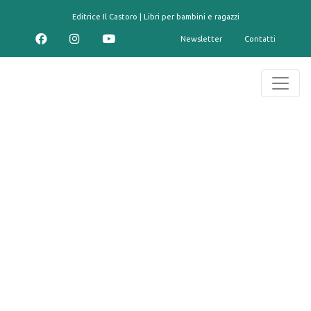
contenuto
Editrice Il Castoro | Libri per bambini e ragazzi
Newsletter
Contatti