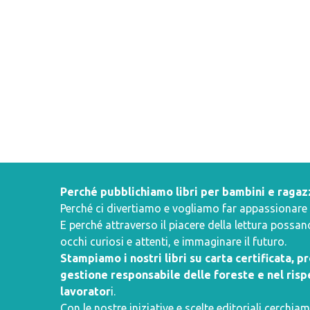
Perché pubblichiamo libri per bambini e ragaz
Perché ci divertiamo e vogliamo far appassionare i 
E perché attraverso il piacere della lettura poss
occhi curiosi e attenti, e immaginare il futuro.
Stampiamo i nostri libri su carta certificata, 
gestione responsabile delle foreste e nel rispe
lavorator
i.
Con le nostre iniziative e scelte editoriali cerchiam