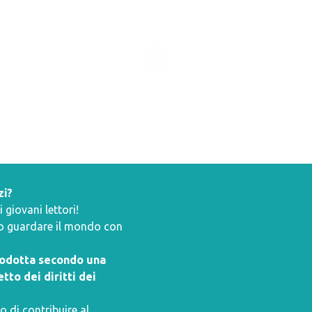
zi?
giovani lettori!
ano guardare il mondo con
prodotta secondo una
tto dei diritti dei
o di contribuire al