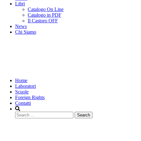
Libri
Catalogo On Line
Catalogo in PDF
Il Castoro OFF
News
Chi Siamo
Home
Laboratori
Scuole
Foreign Rights
Contatti
Search