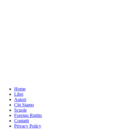
Home
Libri
Autori
Chi Siamo
Scuole
Foreign Rights
Contatti
Privacy Policy