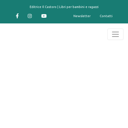
contenuto
Editrice Il Castoro | Libri per bambini e ragazzi
Newsletter
Contatti