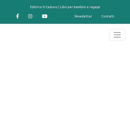
contenuto
Editrice Il Castoro | Libri per bambini e ragazzi
Newsletter
Contatti