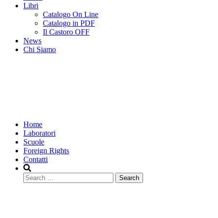
Libri
Catalogo On Line
Catalogo in PDF
Il Castoro OFF
News
Chi Siamo
Home
Laboratori
Scuole
Foreign Rights
Contatti
Search