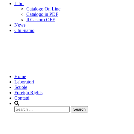
Libri
Catalogo On Line
Catalogo in PDF
Il Castoro OFF
News
Chi Siamo
Home
Laboratori
Scuole
Foreign Rights
Contatti
Search