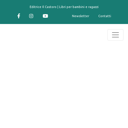
contenuto
Editrice Il Castoro | Libri per bambini e ragazzi
Newsletter
Contatti