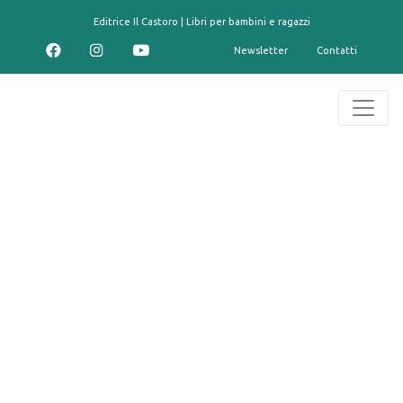
contenuto
Editrice Il Castoro | Libri per bambini e ragazzi
Newsletter
Contatti