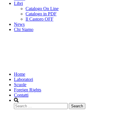
Libri
Catalogo On Line
Catalogo in PDF
Il Castoro OFF
News
Chi Siamo
Home
Laboratori
Scuole
Foreign Rights
Contatti
Search