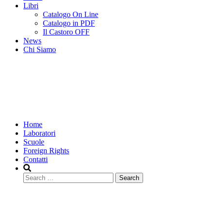
Libri
Catalogo On Line
Catalogo in PDF
Il Castoro OFF
News
Chi Siamo
Home
Laboratori
Scuole
Foreign Rights
Contatti
Search