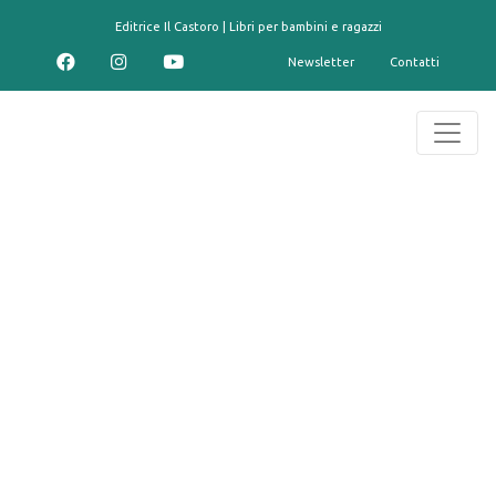
contenuto
Editrice Il Castoro | Libri per bambini e ragazzi
Newsletter
Contatti