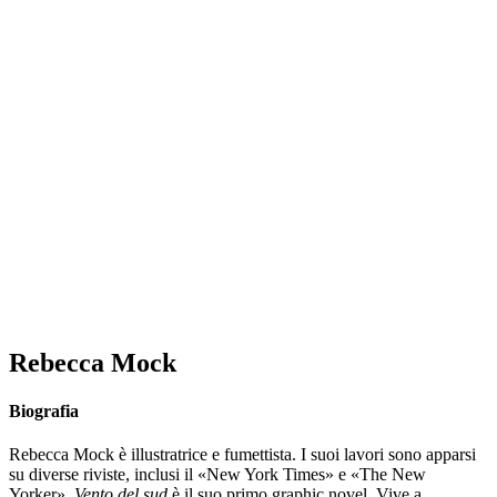
Rebecca Mock
Biografia
Rebecca Mock è illustratrice e fumettista. I suoi lavori sono apparsi
su diverse riviste, inclusi il «New York Times» e «The New
Yorker».
Vento del sud
è il suo primo graphic novel. Vive a