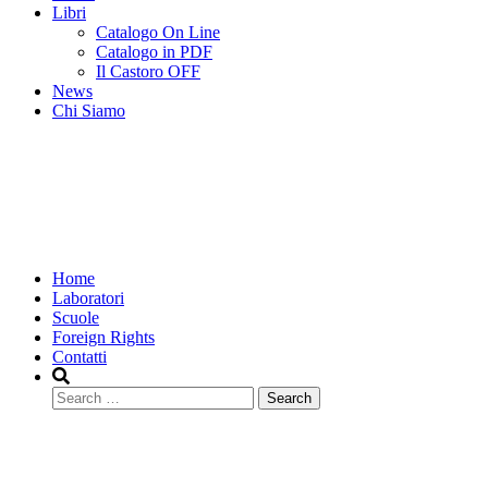
Libri
Catalogo On Line
Catalogo in PDF
Il Castoro OFF
News
Chi Siamo
Home
Laboratori
Scuole
Foreign Rights
Contatti
Search