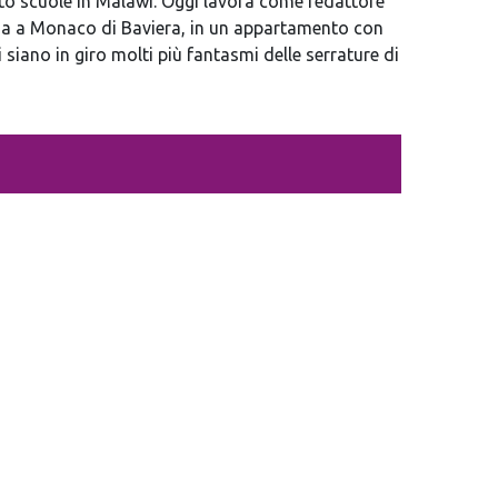
to scuole in Malawi. Oggi lavora come redattore
glia a Monaco di Baviera, in un appartamento con
iano in giro molti più fantasmi delle serrature di