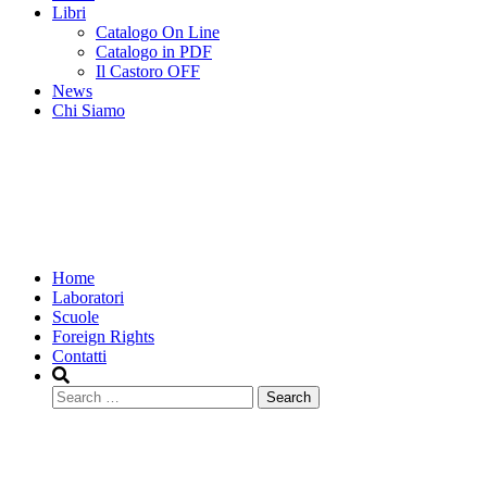
Libri
Catalogo On Line
Catalogo in PDF
Il Castoro OFF
News
Chi Siamo
Home
Laboratori
Scuole
Foreign Rights
Contatti
Search