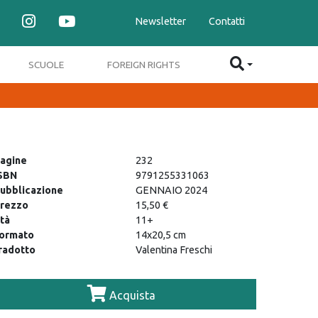
Newsletter
Contatti
SCUOLE
FOREIGN RIGHTS
agine
232
SBN
9791255331063
ubblicazione
GENNAIO 2024
rezzo
15,50 €
tà
11+
ormato
14x20,5 cm
radotto
Valentina Freschi
Acquista