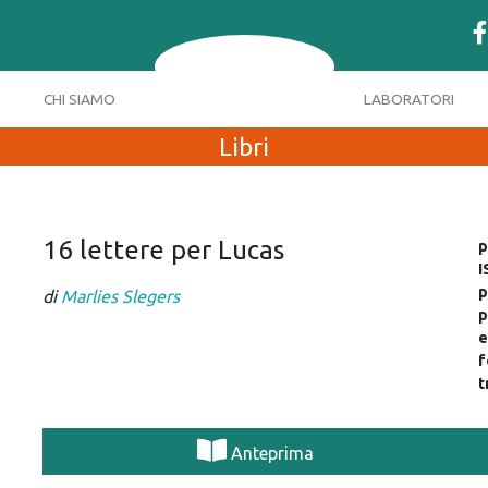
CHI SIAMO
LABORATORI
Libri
16 lettere per Lucas
p
I
p
di
Marlies Slegers
p
e
f
t
Anteprima