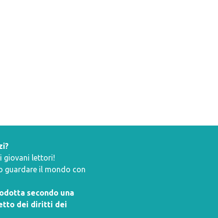
zi?
giovani lettori!
ano guardare il mondo con
prodotta secondo una
tto dei diritti dei