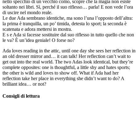
nello specchio di un vecchio como, scopre che la magia non esiste
soltanto nei libri. Sì, perché il suo riflesso… parla! E non vede l’ora
di uscire nel mondo reale.
Le due Ada sembrano identiche, ma sono l’una l’opposto dell’altra:
la prima è tranquilla, un po’ timida, detesta lo sport; la seconda è
scatenata e adora mettersi in mostra.
E s e Ada si facesse sostituire dal suo riflesso in tutto quello che non
le va? È un’idea geniale! O forse no?
Ada loves reading in the attic, until one day she sees her reflection in
an old dresser mirror and… it can talk! Her reflection can’t wait to
get out into the real world. The two Adas look identical, but they’re
complete opposites: one is thoughtful, a little shy and hates sports;
the other is wild and loves to show off. What if Ada had her
reflection take her place in everything she didn’t want to do? A
brilliant idea… or not?
Consigli di lettura