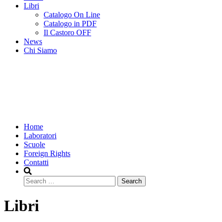
Libri
Catalogo On Line
Catalogo in PDF
Il Castoro OFF
News
Chi Siamo
Home
Laboratori
Scuole
Foreign Rights
Contatti
Search
Libri