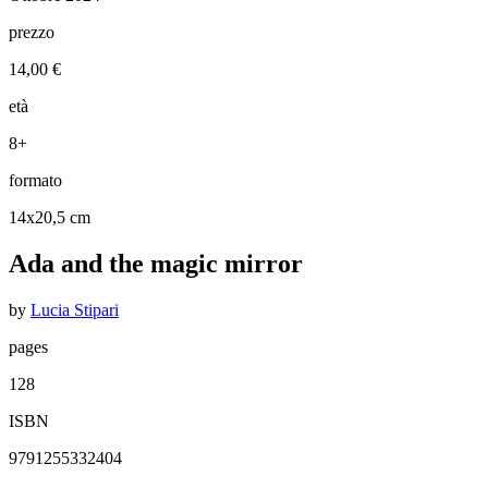
prezzo
14,00 €
età
8+
formato
14x20,5 cm
Ada and the magic mirror
by
Lucia Stipari
pages
128
ISBN
9791255332404