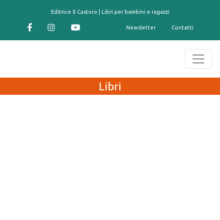
contenuto
Editrice Il Castoro | Libri per bambini e ragazzi
Newsletter
Contatti
Libri