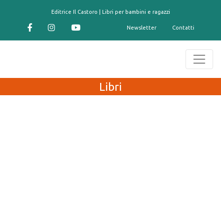
contenuto
Editrice Il Castoro | Libri per bambini e ragazzi
Newsletter
Contatti
Libri