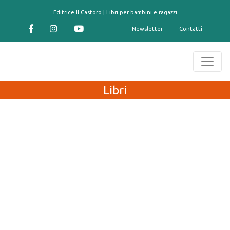
contenuto
Editrice Il Castoro | Libri per bambini e ragazzi
Newsletter
Contatti
Libri