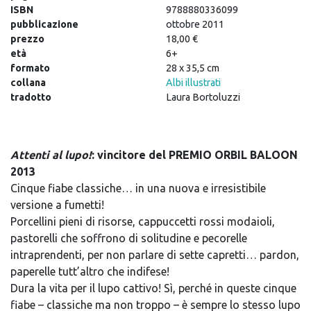
ISBN
9788880336099
pubblicazione
ottobre 2011
prezzo
18,00 €
età
6+
formato
28 x 35,5 cm
collana
Albi illustrati
tradotto
Laura Bortoluzzi
Attenti al lupo!
: vincitore del PREMIO ORBIL BALOON
2013
Cinque fiabe classiche… in una nuova e irresistibile
versione a fumetti!
Porcellini pieni di risorse, cappuccetti rossi modaioli,
pastorelli che soffrono di solitudine e pecorelle
intraprendenti, per non parlare di sette capretti… pardon,
paperelle tutt’altro che indifese!
Dura la vita per il lupo cattivo! Sì, perché in queste cinque
fiabe – classiche ma non troppo – è sempre lo stesso lupo