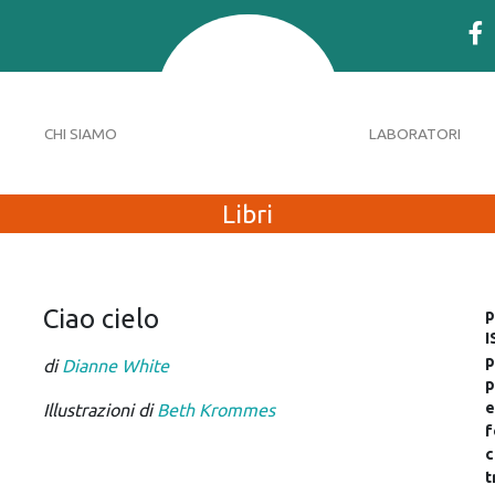
CHI SIAMO
LABORATORI
Libri
Ciao cielo
p
I
p
di
Dianne White
p
e
Illustrazioni di
Beth Krommes
f
c
t