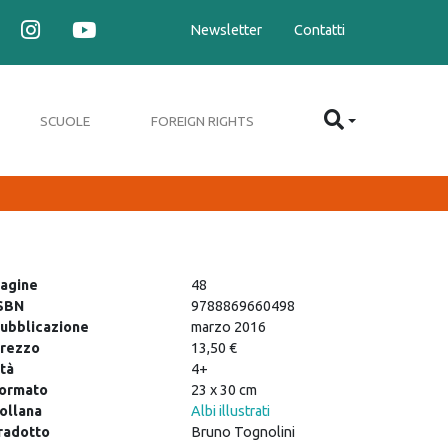
Newsletter
Contatti
SCUOLE
FOREIGN RIGHTS
agine
48
SBN
9788869660498
ubblicazione
marzo 2016
rezzo
13,50 €
tà
4+
ormato
23 x 30 cm
ollana
Albi illustrati
radotto
Bruno Tognolini