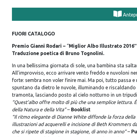
Antep
FUORI CATALOGO
Premio Gianni Rodari –
“
Miglior Albo Illustrato 2016″
Traduzione poetica di Bruno Tognolini.
In una bellissima giornata di sole, una bambina sta sal
All’improvviso, ecco arrivare vento freddo e nuvoloni neri:
forte: sembra non voler finire mai. Ma poi, tutto passa e ri
spuntano da dietro le nuvole, illuminando e riscaldando tu
tramonta, lasciando posto al cielo notturno in un tripudio 
“Quest’albo offre molto di più che una semplice lettura. 
della Natura e della Vita”
–
Booklist
“Il ritmo elegante di Dianne White diffonde la forza della
illustrazioni ad acquerelli e incisione di Beth Krommers d
che si ripete di stagione in stagione, di anno in anno”
–
Pu