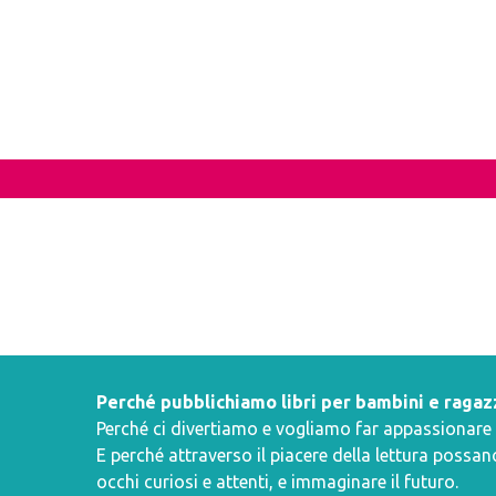
Perché pubblichiamo libri per bambini e ragaz
Perché ci divertiamo e vogliamo far appassionare i 
E perché attraverso il piacere della lettura poss
occhi curiosi e attenti, e immaginare il futuro.