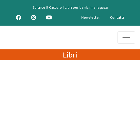
contenuto
Editrice Il Castoro | Libri per bambini e ragazzi
Newsletter
Contatti
Libri