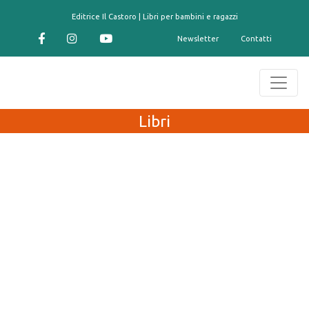
contenuto
Editrice Il Castoro | Libri per bambini e ragazzi
Newsletter
Contatti
Libri