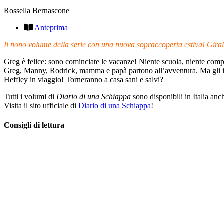
Rossella Bernascone
Anteprima
Il nono volume della serie con una nuova
sopraccoperta
estiva! Giral
Greg è felice: sono cominciate le vacanze! Niente scuola, niente compi
Greg, Manny, Rodrick, mamma e papà partono all’avventura. Ma gli imp
Heffley in viaggio! Torneranno a casa sani e salvi?
Tutti i volumi di
Diario di una Schiappa
sono disponibili in Italia anc
Visita il sito ufficiale di
Diario di una Schiappa
!
Consigli di lettura