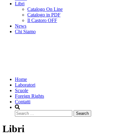
Libri
Catalogo On Line
Catalogo in PDF
Il Castoro OFF
News
Chi Siamo
Home
Laboratori
Scuole
Foreign Rights
Contatti
Search
Libri