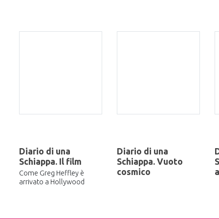
Diario di una
Diario di una
D
Schiappa. Il film
Schiappa. Vuoto
S
cosmico
a
Come Greg Heffley è
arrivato a Hollywood