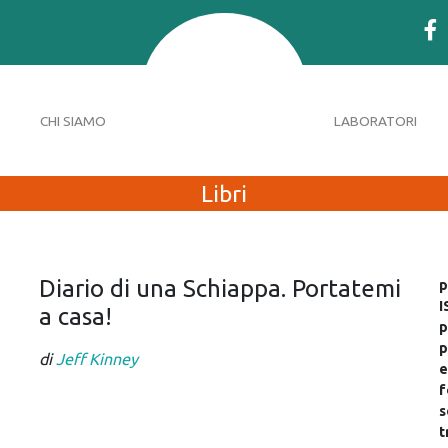
CHI SIAMO
LABORATORI
Libri
Diario di una Schiappa. Portatemi
p
I
a casa!
p
p
di
Jeff Kinney
e
f
s
t