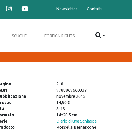
Newsletter
Contatti
SCUOLE
FOREIGN RIGHTS
agine
218
SBN
9788869660337
ubblicazione
novembre 2015
rezzo
14,50 €
tà
8-13
ormato
14x20,5 cm
erie
Diario di una Schiappa
radotto
Rossella Bernascone