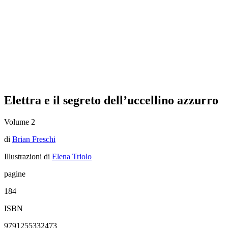
Elettra e il segreto dell’uccellino azzurro
Volume 2
di
Brian Freschi
Illustrazioni di
Elena Triolo
pagine
184
ISBN
9791255332473