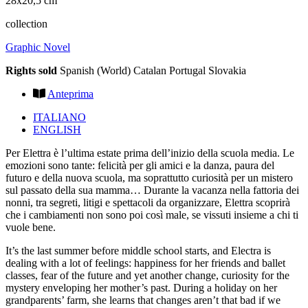
28x20,5 cm
collection
Graphic Novel
Rights sold
Spanish (World) Catalan Portugal Slovakia
Anteprima
ITALIANO
ENGLISH
Per Elettra è l’ultima estate prima dell’inizio della scuola media. Le
emozioni sono tante: felicità per gli amici e la danza, paura del
futuro e della nuova scuola, ma soprattutto curiosità per un mistero
sul passato della sua mamma… Durante la vacanza nella fattoria dei
nonni, tra segreti, litigi e spettacoli da organizzare, Elettra scoprirà
che i cambiamenti non sono poi così male, se vissuti insieme a chi ti
vuole bene.
It’s the last summer before middle school starts, and Electra is
dealing with a lot of feelings: happiness for her friends and ballet
classes, fear of the future and yet another change, curiosity for the
mystery enveloping her mother’s past. During a holiday on her
grandparents’ farm, she learns that changes aren’t that bad if we