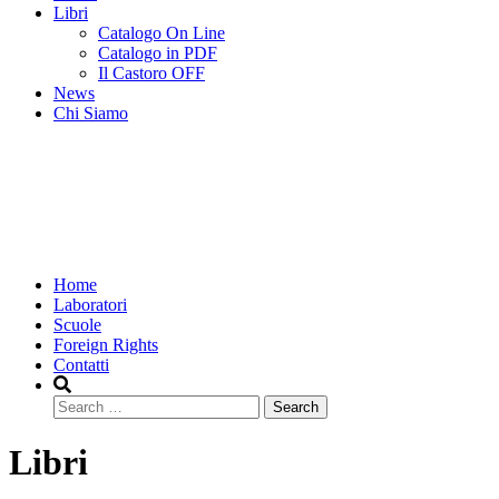
Libri
Catalogo On Line
Catalogo in PDF
Il Castoro OFF
News
Chi Siamo
Home
Laboratori
Scuole
Foreign Rights
Contatti
Search
Libri