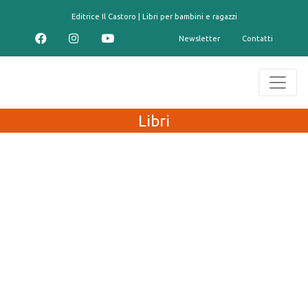
contenuto
Editrice Il Castoro | Libri per bambini e ragazzi
Newsletter
Contatti
Libri