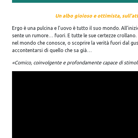
Un albo gioioso e ottimista,
sull’
at
Ergo è una pulcina e l’uovo è tutto il suo mondo.
All’iniz
sente un rumore… fuori.
E tutte le sue certezze crollano
nel mondo che conosce, o scoprire la verità fuori dal gu
accontentarsi di quello che sa già…
«Comico, coinvolgente e
profondamente capace di
stimol