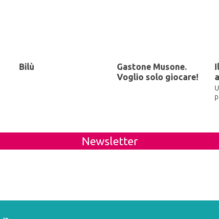
Bilù
Gastone Musone.
I
Voglio solo giocare!
U
p
Newsletter