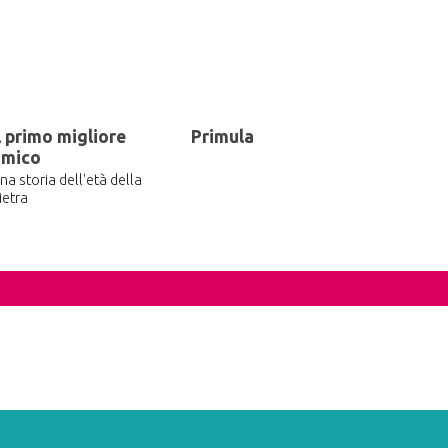
l primo migliore
Primula
amico
na storia dell'età della
ietra