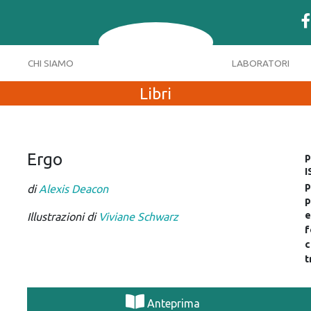
CHI SIAMO
LABORATORI
Libri
Ergo
p
I
p
di
Alexis Deacon
p
e
Illustrazioni di
Viviane Schwarz
f
c
t
Anteprima