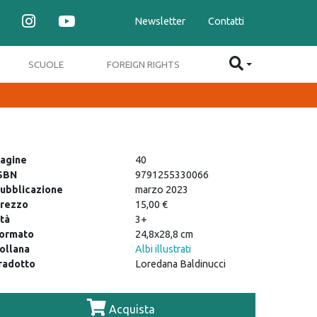
Newsletter
Contatti
SCUOLE
FOREIGN RIGHTS
agine
40
SBN
9791255330066
ubblicazione
marzo 2023
rezzo
15,00 €
tà
3+
ormato
24,8x28,8 cm
ollana
Albi illustrati
radotto
Loredana Baldinucci
Acquista