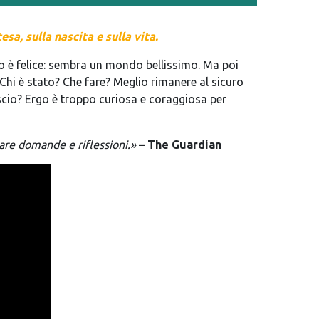
tesa
, sulla
nascita
e sulla
vita
.
io è felice: sembra un mondo bellissimo. Ma
poi
. Chi è stato? Che fare? Meglio rimanere
al sicuro
scio?
Ergo è troppo curiosa e coraggiosa
per
are domande e riflessioni.
»
– The Guardian