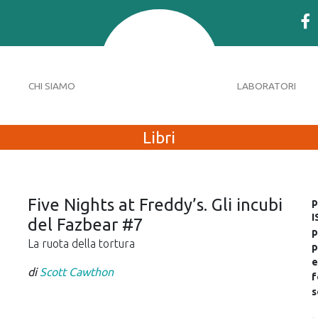
CHI SIAMO
LABORATORI
Libri
Five Nights at Freddy’s. Gli incubi
p
I
del Fazbear #7
p
La ruota della tortura
p
e
di
Scott Cawthon
f
s