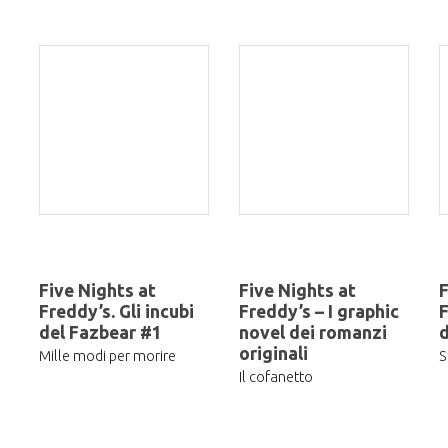
Five Nights at
Five Nights at
F
Freddy’s. Gli incubi
Freddy’s – I graphic
F
del Fazbear #1
novel dei romanzi
d
originali
Mille modi per morire
S
Il cofanetto