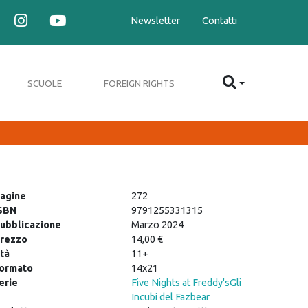
Newsletter
Contatti
SCUOLE
FOREIGN RIGHTS
agine
272
SBN
9791255331315
ubblicazione
Marzo 2024
rezzo
14,00 €
tà
11+
ormato
14x21
erie
Five Nights at Freddy's
Gli
Incubi del Fazbear