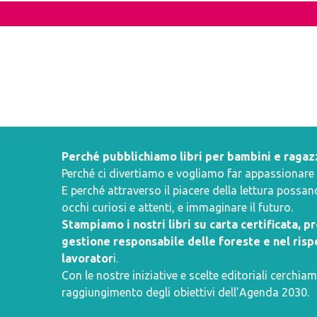
Perché pubblichiamo libri per bambini e ragaz
Perché ci divertiamo e vogliamo far appassionare i 
E perché attraverso il piacere della lettura poss
occhi curiosi e attenti, e immaginare il futuro.
Stampiamo i nostri libri su carta certificata, 
gestione responsabile delle foreste e nel rispe
lavorator
i.
Con le nostre iniziative e scelte editoriali cerchiam
raggiungimento degli obiettivi dell’
Agenda 2030
.