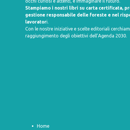
occhi curiosi e attenti, e immaginare il futuro.
Stampiamo i nostri libri su carta certificata, 
gestione responsabile delle foreste e nel rispe
lavorator
i.
Con le nostre iniziative e scelte editoriali cerchiam
raggiungimento degli obiettivi dell’
Agenda 2030
.
Home