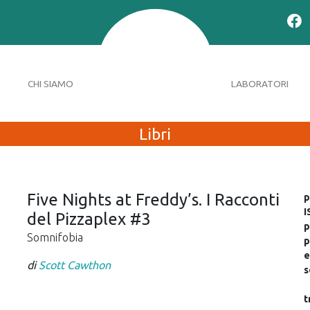
CHI SIAMO
LABORATORI
Libri
Five Nights at Freddy’s. I Racconti
p
I
del Pizzaplex #3
p
Somnifobia
p
e
di
Scott Cawthon
s
t