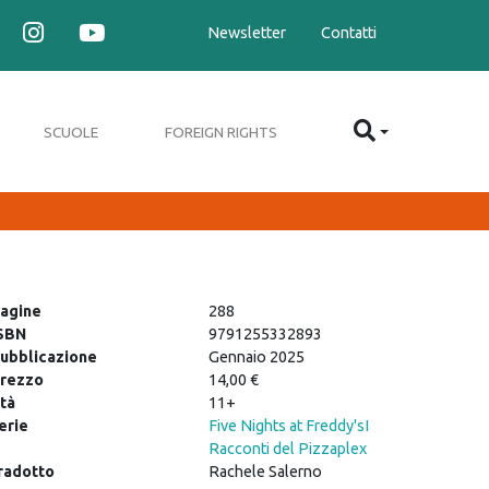
Newsletter
Contatti
SCUOLE
FOREIGN RIGHTS
agine
288
SBN
9791255332893
ubblicazione
Gennaio 2025
rezzo
14,00 €
tà
11+
erie
Five Nights at Freddy's
I
Racconti del Pizzaplex
radotto
Rachele Salerno