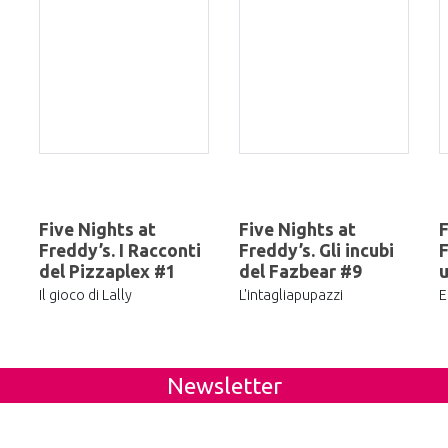
Five Nights at
Five Nights at
F
Freddy’s. I Racconti
Freddy’s. Gli incubi
F
del Pizzaplex #1
del Fazbear #9
u
Il gioco di Lally
L'intagliapupazzi
E
Newsletter