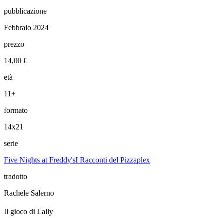
pubblicazione
Febbraio 2024
prezzo
14,00 €
età
11+
formato
14x21
serie
Five Nights at Freddy's
I Racconti del Pizzaplex
tradotto
Rachele Salerno
Il gioco di Lally