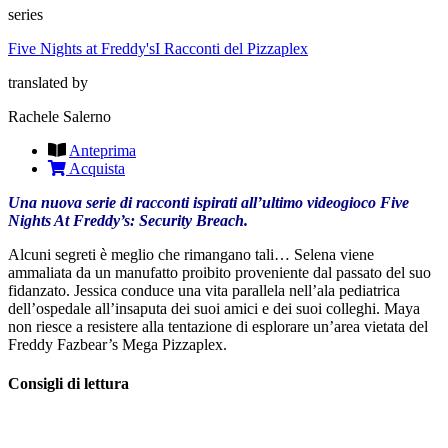
series
Five Nights at Freddy's
I Racconti del Pizzaplex
translated by
Rachele Salerno
Anteprima
Acquista
Una nuova serie di racconti ispirati all’ultimo videogioco Five
Nights At Freddy’s: Security Breach.
Alcuni segreti è meglio che rimangano tali… Selena viene
ammaliata da un manufatto proibito proveniente dal passato del suo
fidanzato. Jessica conduce una vita parallela nell’ala pediatrica
dell’ospedale all’insaputa dei suoi amici e dei suoi colleghi. Maya
non riesce a resistere alla tentazione di esplorare un’area vietata del
Freddy Fazbear’s Mega Pizzaplex.
Consigli di lettura