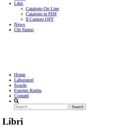
Libri
Catalogo On Line
Catalogo in PDF
Il Castoro OFF
News
Chi Siamo
Home
Laboratori
Scuole
Foreign Rights
Contatti
Search
Libri