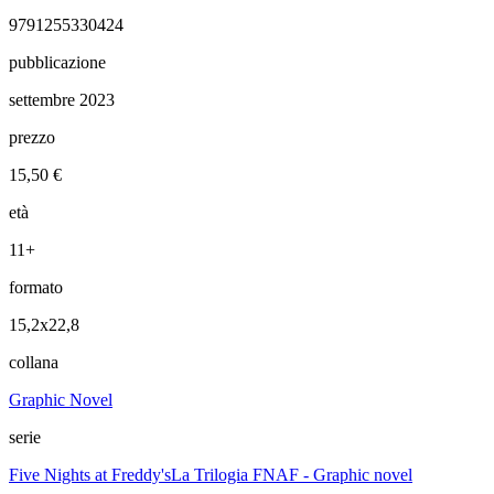
9791255330424
pubblicazione
settembre 2023
prezzo
15,50 €
età
11+
formato
15,2x22,8
collana
Graphic Novel
serie
Five Nights at Freddy's
La Trilogia FNAF - Graphic novel