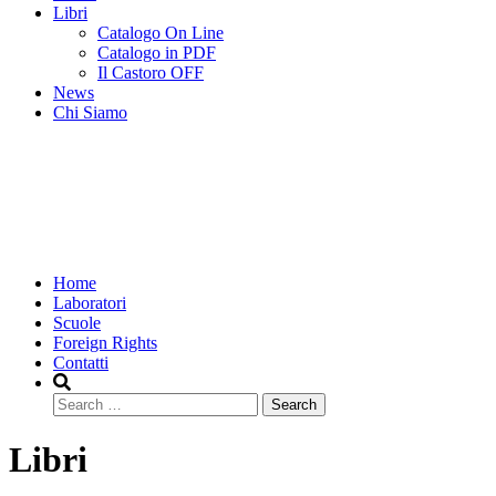
Libri
Catalogo On Line
Catalogo in PDF
Il Castoro OFF
News
Chi Siamo
Home
Laboratori
Scuole
Foreign Rights
Contatti
Search
Libri