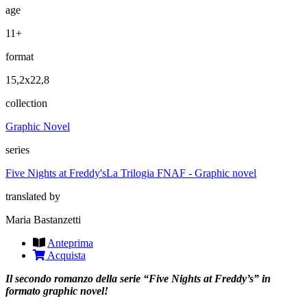
age
11+
format
15,2x22,8
collection
Graphic Novel
series
Five Nights at Freddy's
La Trilogia FNAF - Graphic novel
translated by
Maria Bastanzetti
Anteprima
Acquista
Il secondo romanzo della serie “Five Nights at Freddy’s” in
formato graphic novel!