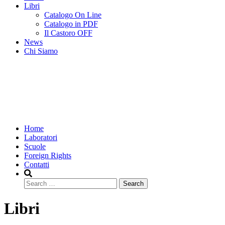
Libri
Catalogo On Line
Catalogo in PDF
Il Castoro OFF
News
Chi Siamo
Home
Laboratori
Scuole
Foreign Rights
Contatti
Search
Libri