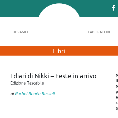
CHI SIAMO
LABORATORI
Libri
I diari di Nikki – Feste in arrivo
p
I
Edizione Tascabile
p
p
di
Rachel Renée Russell
e
s
t