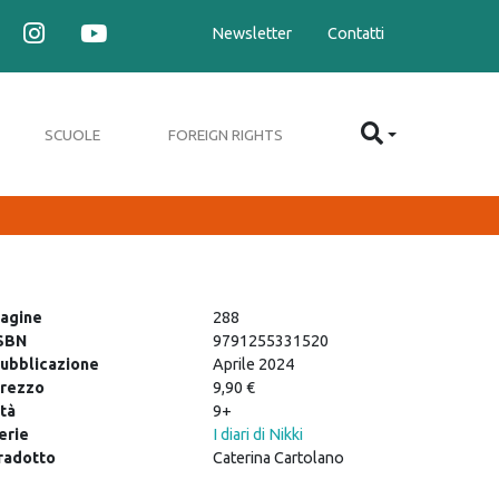
Newsletter
Contatti
SCUOLE
FOREIGN RIGHTS
agine
288
SBN
9791255331520
ubblicazione
Aprile 2024
rezzo
9,90 €
tà
9+
erie
I diari di Nikki
radotto
Caterina Cartolano