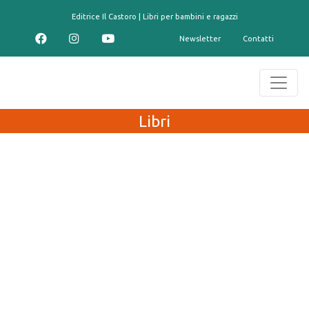
contenuto
Editrice Il Castoro | Libri per bambini e ragazzi
Newsletter
Contatti
Libri