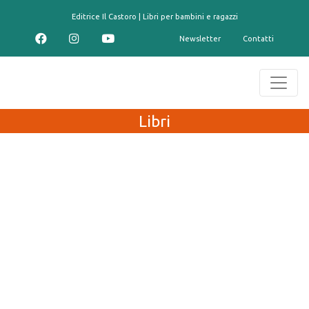
contenuto
Editrice Il Castoro | Libri per bambini e ragazzi
Newsletter
Contatti
Libri