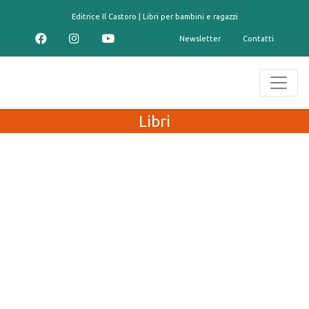
contenuto
Editrice Il Castoro | Libri per bambini e ragazzi
Newsletter
Contatti
Libri