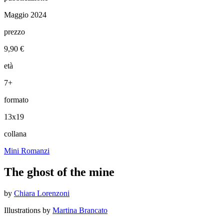
Maggio 2024
prezzo
9,90 €
età
7+
formato
13x19
collana
Mini Romanzi
The ghost of the mine
by
Chiara Lorenzoni
Illustrations by
Martina Brancato