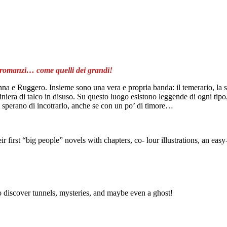
i romanzi… come quelli dei grandi!
a e Ruggero. Insieme sono una vera e propria banda: il temerario, la stra
a miniera di talco in disuso. Su questo luogo esistono leggende di ogni t
se, sperano di incotrarlo, anche se con un po’ di timore…
r first “big people” novels with chapters, co- lour illustrations, an eas
to discover tunnels, mysteries, and maybe even a ghost!