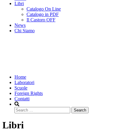
Libri
Catalogo On Line
Catalogo in PDF
Il Castoro OFF
News
Chi Siamo
Home
Laboratori
Scuole
Foreign Rights
Contatti
Search
Libri