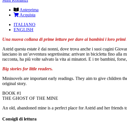
Mini Romanzi
Anteprima
Acquista
ITALIANO
ENGLISH
Una nuova collana di prime letture per dare ai bambini i loro prim
Astrid questa estate è dai nonni, dove trova anche i suoi cugini Giovann
lanciano in un’avventura segretissima: arrivare in bicicletta fino all
racconta, ha più volte salvato la vita ai minatori. E i tre bambini, for
Big stories for little readers.
Mininovels are important early readings. They aim to give children thei
original story.
BOOK #1
THE GHOST OF THE MINE
An old, abandoned mine is a perfect place for Astrid and her friends 
Consigli di lettura