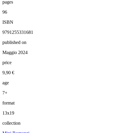
pages
96
ISBN
9791255331681
published on
Maggio 2024
price
9,90 €
age
7+
format
13x19
collection