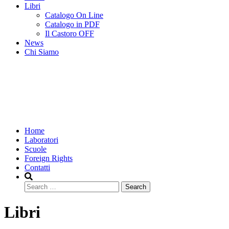
Libri
Catalogo On Line
Catalogo in PDF
Il Castoro OFF
News
Chi Siamo
Home
Laboratori
Scuole
Foreign Rights
Contatti
Search
Libri