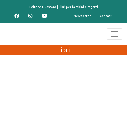
contenuto
Editrice Il Castoro | Libri per bambini e ragazzi
Newsletter
Contatti
Libri